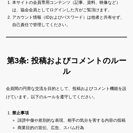
本サイトの会員専用コンテンツ（記事、資料、映像など）
は、協会会員としてログインした方がご覧頂けます。
💡 クリエイター支援情報
アカウント情報（IDおよびパスワード）は他者と共有せず、
自己責任で管理してください。
🎁 会員限定コンテンツ・特典
📚過去の記事を見る
第3条: 投稿およびコメントのルー
トップページ
ル
マッピング協会通信
会員限定コンテンツ・特典
会員間の円滑な交流を目的として、投稿およびコメント機能を設
セミナー・ワークショップ情報
けています。以下のルールを遵守してください。
国内外コンテスト情報
禁止事項
クリエイター支援情報
誹謗中傷や差別的な表現、相手の気分を害する内容の投稿
商業目的の宣伝、広告、スパム行為
プロジェクションマッピング協会公式サイト