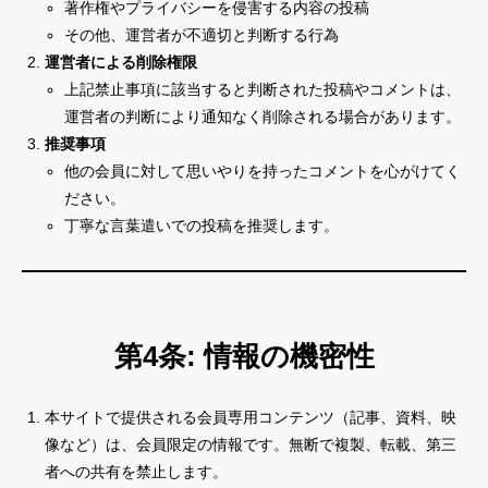
著作権やプライバシーを侵害する内容の投稿
1minute Projection Mapping Competition
その他、運営者が不適切と判断する行為
運営者による削除権限
MAPPING WORLD
上記禁止事項に該当すると判断された投稿やコメントは、
会員専用サイト利用規約
運営者の判断により通知なく削除される場合があります。
推奨事項
お問い合わせ
他の会員に対して思いやりを持ったコメントを心がけてく
ださい。
丁寧な言葉遣いでの投稿を推奨します。
第4条: 情報の機密性
本サイトで提供される会員専用コンテンツ（記事、資料、映
像など）は、会員限定の情報です。無断で複製、転載、第三
者への共有を禁止します。