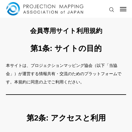
2026.08.07
【オンライン講座】Cinema 4Dでマッピング作品を作る（全2回）
2026.07.31
それ、AI Slopじゃないですか？——AI駆動開発で「何でも作れる」ようになった人へ
2026.07.31
【ロン・ミュエク展】夏休み必見！！
ログイン
協会に入会する
会員専用サイト利用規約
2026.07.29
マッピングお悩み相談室 #4｜最初のプロジェクターはどう選ぶ？
🔔 最新ニュース・お知らせ
2026.07.24
「新商品の炭酸飲料発売イベント」…そう思って入った先は、想像を超える体験でした。 Ehtel（エテル） “Release” Party
第1条: サイトの目的
2026.08.07
【オンライン講座】Cinema 4Dでマッピング作品を作る（全2回）
💡ライトアートイベント情報
2026.07.31
それ、AI Slopじゃないですか？——AI駆動開発で「何でも作れる」ようになった人へ
本サイトは、プロジェクションマッピング協会（以下「当協
🏆 国内外コンテスト情報
会」）が運営する情報共有・交流のためのプラットフォームで
す。本規約に同意の上でご利用ください。
🎓セミナー・ワークショップ
🎥 LIVE配信・アーカイブ
🤖 AI ・ 映像表現 特集
第2条: アクセスと利用
💬マッピングお悩み相談室