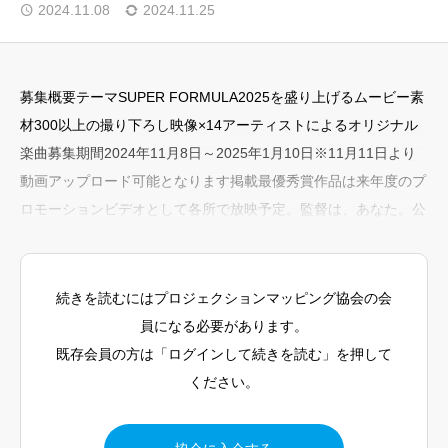
2024.11.08
2024.11.25
🎁 会員限定コンテンツ・特典
📚過去の記事を見る
募集概要テーマSUPER FORMULA2025を盛り上げるムービー素
材300以上の撮り下ろし映像×14アーティストによるオリジナル
楽曲募集期間2024年11月8日～2025年1月10日※11月11日より
トップページ
動画アップロード可能となります掲載最優秀賞作品は来年度のプ
マッピング協会通信
ロモーションビデオとして各所で放映予定。監督は、あなた。公
会員限定コンテンツ・特典
式サイト
セミナー・ワークショップ情報
続きを読むにはプロジェクションマッピング協会の会
国内外コンテスト情報
員になる必要があります。
クリエイター支援情報
既存会員の方は「ログインして続きを読む」を押して
ください。
プロジェクションマッピング協会公式サイト
1minute Projection Mapping Competition