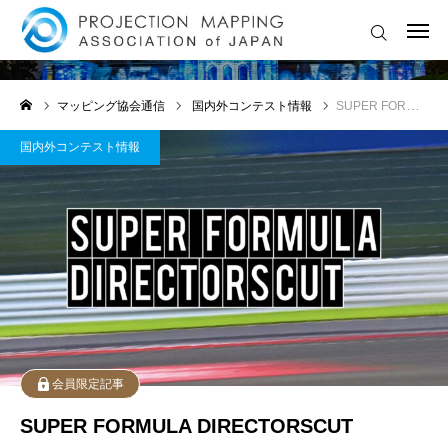
国内外コンテスト情報
🔔 最新ニュース・お知らせ
マッピング協会通信
国内外コンテスト情報
SUPER FORMULA DIRECTORSCUT
💡ライトアートイベント情報
国内外コンテスト情報
🏆 国内外コンテスト情報
🎓セミナー・ワークショップ
🎥 LIVE配信・アーカイブ
🤖 AI × 映像表現 特集
💬マッピングお悩み相談室
会員限定記事
SUPER FORMULA DIRECTORSCUT
💡 クリエイター支援情報