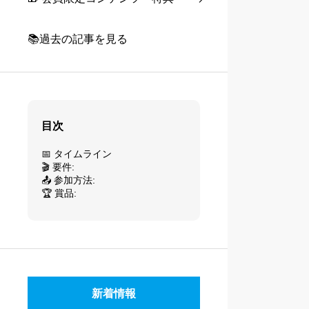
📚過去の記事を見る
目次
📅 タイムライン
🎬 要件:
📤 参加方法:
🏆 賞品:
新着情報