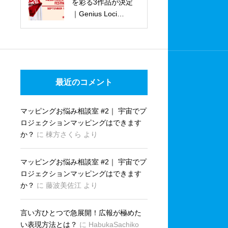
を彩る3作品が決定
“Release” Party
｜Genius Loci
Weimar 2026
最近のコメント
マッピングお悩み相談室 #2｜ 宇宙でプ
ロジェクションマッピングはできます
か？
に
棟方さくら
より
マッピングお悩み相談室 #2｜ 宇宙でプ
ロジェクションマッピングはできます
か？
に
藤波美佐江
より
言い方ひとつで急展開！広報が極めた
い表現方法とは？
に
HabukaSachiko