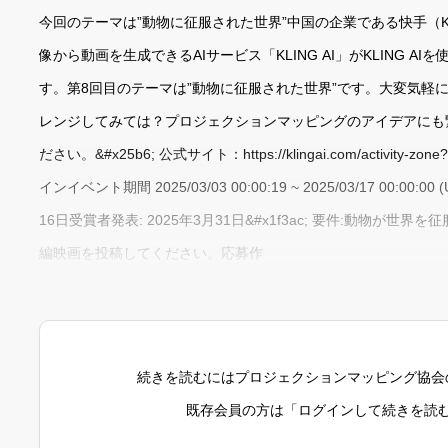
今回のテーマは”動物に征服された世界”中国の企業である快手（Ku
像から動画を生成できるAIサービス「KLING AI」がKLING 
す。第8回目のテーマは”動物に征服された世界”です。大変気軽
レンジしてみては？プロジェクションマッピングのアイデアにも繋
ださい。&#x25b6; 公式サイト：https://klingai.com/activity-zon
インイベント期間 2025/03/03 00:00:19 ~ 2025/03/17 00:00:0
16日受賞者発表: 2025年3月31日&#x1f3ac; 要件:動物
編映画を投稿してください。応募作
続きを読むにはプロジェクションマッピング協会
既存会員の方は「ログインして続きを読