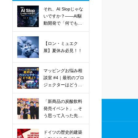
それ、AI Slopじゃな
いですか？——AI駆
動開発で「何でも作
れる」ようになった
人へ
【ロン・ミュエク
展】夏休み必見！！
マッピングお悩み相
談室 #4｜最初のプロ
ジェクターはどう選
ぶ？
「新商品の炭酸飲料
発売イベント」…そ
う思って入った先
は、想像を超える体
験でした。
ドイツの歴史的建築
Ehtel（エテル）