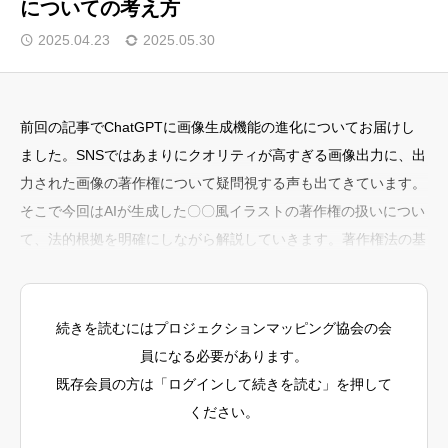
についての考え方
🎁 会員限定コンテンツ・特典
2025.04.23
2025.05.30
📚過去の記事を見る
前回の記事でChatGPTに画像生成機能の進化についてお届けし
ました。SNSではあまりにクオリティが高すぎる画像出力に、出
著作権法の基本原則 - アイデア・表現二分論
トップページ
力された画像の著作権について疑問視する声も出てきています。
マッピング協会通信
法的根拠と解釈
そこで今回はAIが生成した〇〇風イラストの著作権の扱いについ
著作権侵害となり得るケース
会員限定コンテンツ・特典
て、法的根拠を明確にしながら解説していきます。著作権法の基
1. 具体的なキャラクター特徴の模倣
本原則 - アイデア・表現二分論法的根拠と解釈著作権法の世界で
セミナー・ワークショップ情報
2. AI生成画像自体の権利状態
OpenAIの利用規約と法的責任
は「アイデア・表現二分論」という重要な原則があります。これ
国内外コンテスト情報
実務上の注意点
は、「アイデアやスタイル自体は保護されず、具体的な表現のみ
続きを読むにはプロジェクションマッピング協会の会
クリエイター支援情報
が著作権で保護される」という考え方です。日本における法的根
SNSでの個人利用 vs 商用利用
員になる必要があります。
ChatGPT利用時の実践的対策
拠:著作権法第2条第1項第1号：著作物を「思想又は感情を創作的
既存会員の方は「ログインして続きを読む」を押して
プロジェクションマッピング協会公式サイト
今後の展望
に表現したもの」と定義文化庁「AIと著作権に関する考え方につ
まとめ：ChatGPT「○○風」イラストの法的評価
ください。
1minute Projection Mapping Competition
いて」(令和6年3月15日)：作風・画風は一般的にアイデアの範疇