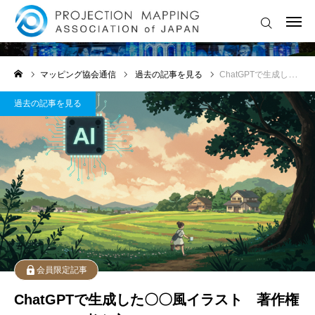
過去の記事を見る
🔔 最新ニュース・お知らせ
マッピング協会通信
過去の記事を見る
ChatGPTで生成した〇〇風イラスト 著作権についての考え方
💡ライトアートイベント情報
過去の記事を見る
🏆 国内外コンテスト情報
🎓セミナー・ワークショップ
🎥 LIVE配信・アーカイブ
🤖 AI × 映像表現 特集
💬マッピングお悩み相談室
会員限定記事
ChatGPTで生成した〇〇風イラスト 著作権
💡 クリエイター支援情報