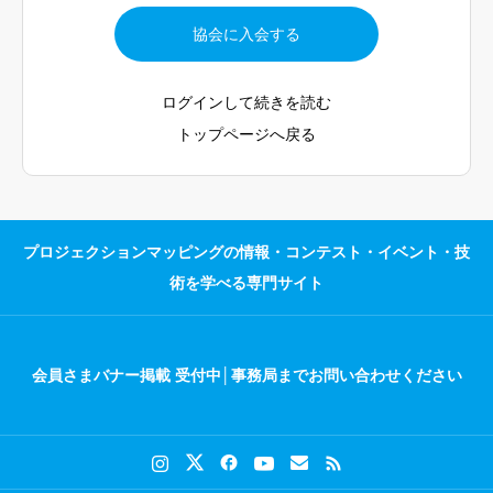
であり保護対象外であることを明記米国における法的根拠:米国
MAPPING WORLD
協会に入会する
著作権法第102条(b)：アイデア・表現二分論を明文化裁判例：特
会員専用サイト利用規約
定の表現手法や「スタイル」自体は著作権で保護されないと
お問い合わせ
ログインして続きを読む
トップページへ戻る
プロジェクションマッピングの情報・コンテスト・イベント・技
術を学べる専門サイト
会員さまバナー掲載 受付中│事務局までお問い合わせください