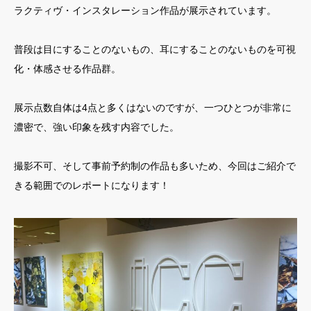
ラクティヴ・インスタレーション作品が展示されています。
1minute Projection Mapping Competition
MAPPING WORLD
普段は目にすることのないもの、耳にすることのないものを可視
化・体感させる作品群。
会員専用サイト利用規約
お問い合わせ
展示点数自体は4点と多くはないのですが、一つひとつが非常に
濃密で、強い印象を残す内容でした。
撮影不可、そして事前予約制の作品も多いため、今回はご紹介で
きる範囲でのレポートになります！