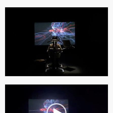
動
画
プ
レ
ー
ヤ
ー