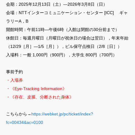
会期：2025年12月13日（土）—2026年3月8日（日）
会場：NTTインターコミュニケーション・センター [ICC] ギャ
ラリーA，B
開館時間：午前11時—午後6時（入館は閉館の30分前まで）
休館日：毎週月曜日（月曜日が祝休日の場合は翌日），年末年始
（12/29［月］—1/5［月］），ビル保守点検日（2/8［日］）
入場料：一般 1,000円（900円），大学生 800円（700円）
事前予約
・入場券
・《Eye-Tracking Information》
・《存在、皮膜、分断された身体》
こちらから→
https://webket.jp/pc/ticket/index?
fc=00434&ac=0100