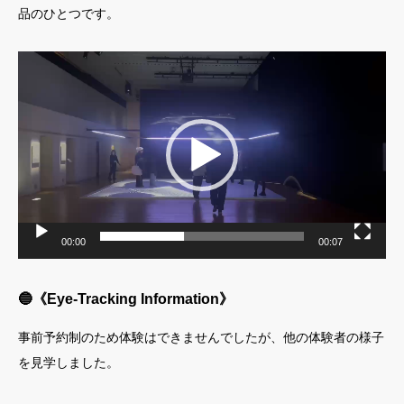
品のひとつです。
動
画
プ
レ
ー
ヤ
ー
00:00
00:07
🔵《Eye-Tracking Information》
事前予約制のため体験はできませんでしたが、他の体験者の様子
を見学しました。