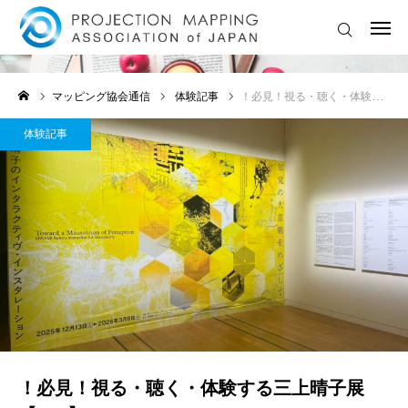
体験記事
ログイン
協会に入会する
マッピング協会通信
体験記事
！必見！視る・聴く・体験する三上晴子展【ICC】
🔔 最新ニュース・お知らせ
体験記事
💡ライトアートイベント情報
🏆 国内外コンテスト情報
🎓セミナー・ワークショップ
🎥 LIVE配信・アーカイブ
🤖 AI × 映像表現 特集
！必見！視る・聴く・体験する三上晴子展
💬マッピングお悩み相談室