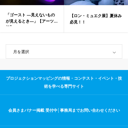
【ロン・ミュエク展】夏休み
目を癒しに美術館へ！【埼
前
必見！！
県立近代美術館】
OPEN
プロジェクションマッピングの情報・コンテスト・イベント・技
術を学べる専門サイト
会員さまバナー掲載 受付中│事務局までお問い合わせください