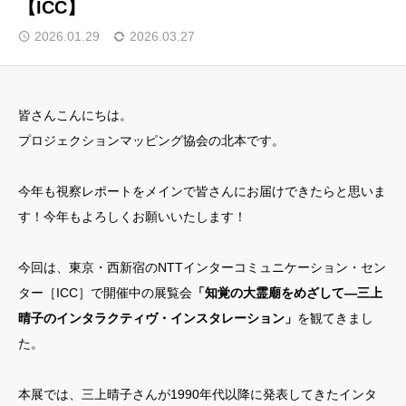
【ICC】
💡 クリエイター支援情報
2026.01.29
2026.03.27
🎁 会員限定コンテンツ・特典
皆さんこんにちは。
📚過去の記事を見る
プロジェクションマッピング協会の北本です。
トップページ
今年も視察レポートをメインで皆さんにお届けできたらと思いま
す！今年もよろしくお願いいたします！
マッピング協会通信
会員限定コンテンツ・特典
今回は、東京・西新宿のNTTインターコミュニケーション・セン
ター［ICC］で開催中の展覧会
セミナー・ワークショップ情報
「知覚の大霊廟をめざして—三上
晴子のインタラクティヴ・インスタレーション」
を観てきまし
国内外コンテスト情報
た。
クリエイター支援情報
本展では、三上晴子さんが1990年代以降に発表してきたインタ
プロジェクションマッピング協会公式サイト