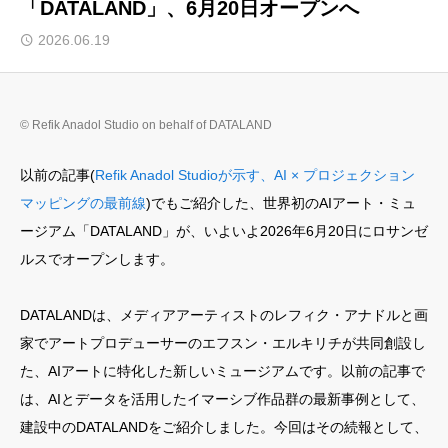
「DATALAND」、6月20日オープンへ
💡 クリエイター支援情報
2026.06.19
🎁 会員限定コンテンツ・特典
© Refik Anadol Studio on behalf of DATALAND
📚過去の記事を見る
以前の記事(
Refik Anadol Studioが示す、AI × プロジェクション
マッピングの最前線
)でもご紹介した、世界初のAIアート・ミュ
トップページ
ージアム「DATALAND」が、いよいよ2026年6月20日にロサンゼ
マッピング協会通信
ルスでオープンします。
会員限定コンテンツ・特典
DATALANDは、メディアアーティストのレフィク・アナドルと画
セミナー・ワークショップ情報
家でアートプロデューサーのエフスン・エルキリチが共同創設し
国内外コンテスト情報
た、AIアートに特化した新しいミュージアムです。以前の記事で
は、AIとデータを活用したイマーシブ作品群の最新事例として、
クリエイター支援情報
建設中のDATALANDをご紹介しました。今回はその続報として、
プロジェクションマッピング協会公式サイト