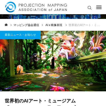
最新ニュース・お知らせ
ログイン
協会に入会する
マッピング協会通信
AI x 映像表現
世界初のAIアート・ミュージアム「DATALAND」、6月20日オープンへ
🔔 最新ニュース・お知らせ
最新ニュース・お知らせ
💡ライトアートイベント情報
🏆 国内外コンテスト情報
🎓セミナー・ワークショップ
🎥 LIVE配信・アーカイブ
🤖 AI × 映像表現 特集
世界初のAIアート・ミュージアム
💬マッピングお悩み相談室