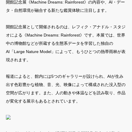
開館記念展《Machine Dreams: Rainforest》の内容や、AI・デー
1minute Projection Mapping Competition
タ・自然環境が融合する新たな鑑賞体験に注目します。
MAPPING WORLD
開館記念展として開催されるのは、レフィク・アナドル・スタジ
会員専用サイト利用規約
オによる《Machine Dreams: Rainforest》です。本展では、世界
お問い合わせ
中の博物館などが所蔵する生態系データを学習した独自の
AI「Large Nature Model」によって、もうひとつの熱帯雨林が表
現されます。
報道によると、館内には5つのギャラリーが設けられ、AIが生み
出す色彩豊かな植物、音、光、映像によって構成された没入型の
空間が広がります。また、人の動きや体温などを読み取り、作品
が変化する展示もあるとされています。