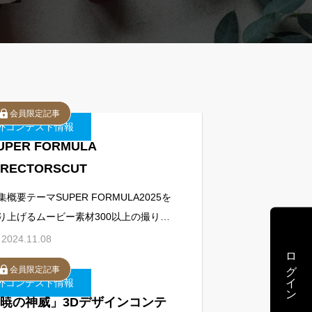
会員限定記事
外コンテスト情報
UPER FORMULA
IRECTORSCUT
集概要テーマSUPER FORMULA2025を
り上げるムービー素材300以上の撮り下
し映像×14アーティストによるオリジナ
2024.11.08
ログイン
楽曲募集期間2024年11月8日～202
会員限定記事
外コンテスト情報
暁の神威」3Dデザインコンテ