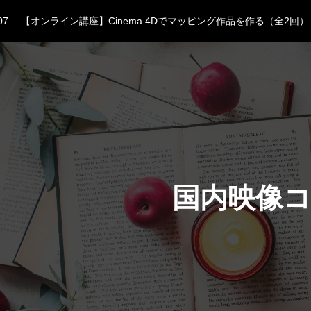
07
【オンライン講座】Cinema 4Dでマッピング作品を作る（全2回）
31
それ、AI Slopじゃないですか？——AI駆動開発で「何でも作れ
31
【ロン・ミュエク展】夏休み必見！！
29
マッピングお悩み相談室 #4｜最初のプロジェクターはどう選ぶ？
24
07
【オンライン講座】Cinema 4Dでマッピング作品を作る（全2回）
31
それ、AI Slopじゃないですか？——AI駆動開発で「何でも作れ
国内映像