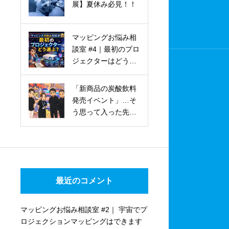
展】夏休み必見！！
マッピングお悩み相
談室 #4｜最初のプロ
ジェクターはどう選
ぶ？
「新商品の炭酸飲料
発売イベント」…そ
う思って入った先
は、想像を超える体
験でした。
Ehtel（エテル）
“Release” Party
最近のコメント
マッピングお悩み相談室 #2｜ 宇宙でプ
ロジェクションマッピングはできます