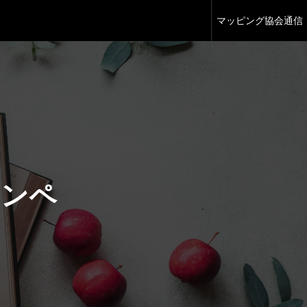
マッピング協会通信
る」ようになった人へ
一覧
「新商品の炭酸飲料発売イベント」…そう思って入った先は、想像を超える体験でした。 Ehtel（エテル） “Release” Party
る」ようになった人へ
コンペ