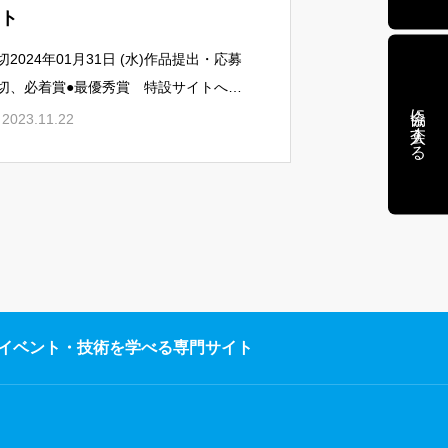
ト
切2024年01月31日 (水)作品提出・応募
切、必着賞●最優秀賞 特設サイトへの
協会に入会する
載＆公式SNSで発表、今後展開予定の
2023.11.22
AMUIメタバース空間にて受賞作品をオブ
ェクト
イベント・技術を学べる専門サイト