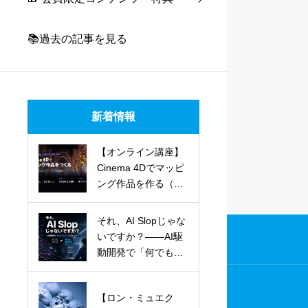
📚過去の記事を見る
新着情報
【オンライン講座】
Cinema 4Dでマッピ
ング作品を作る（全
2回）
それ、AI Slopじゃな
いですか？——AI駆
動開発で「何でも作
れる」ようになった
人へ
【ロン・ミュエク