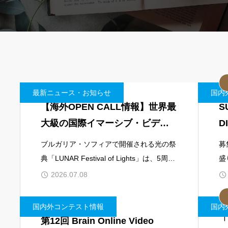
最新ニュース・お知らせ
国内
【海外OPEN CALL情報】世界最
S
大級の国際イマーシブ・ビデオ
D
マッピングコンペティション
ブルガリア・ソフィアで開催される光の祭
募
「URBAN PULSE」公募開始
典「LUNAR Festival of Lights」は、5周年
盛
を迎える2026年に特別編「LUNAR: The
ろ
2026.07.08
Lights of Sofia」を開催します。
ル
国内外コンテスト情報
国内
第12回 Brain Online Video
「