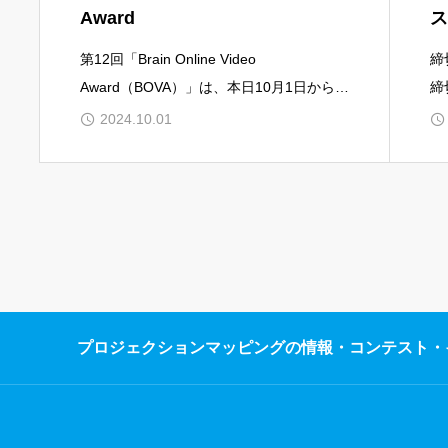
Award
ス
第12回「Brain Online Video
締
Award（BOVA）」は、本日10月1日から、
締
課題を公開し、募集を開始致しました。サ
掲
2024.10.01
イト上にて各協賛企業の課題を紹介し、企
K
業からのオリエンテ
ジ
プロジェクションマッピングの情報・コンテスト・