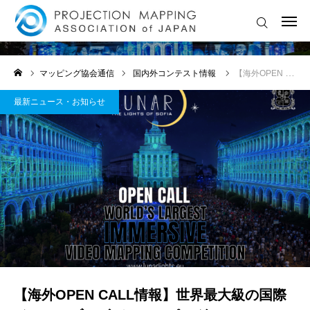
最新ニュース・お知らせ
ログイン
協会に入会する
マッピング協会通信
国内外コンテスト情報
【海外OPEN CALL情報】世界最大級の国際イマーシブ・ビデオマッピングコンペティション「URBAN PULSE」公募開始
🔔 最新ニュース・お知らせ
最新ニュース・お知らせ
💡ライトアートイベント情報
🏆 国内外コンテスト情報
🎓セミナー・ワークショップ
🎥 LIVE配信・アーカイブ
🤖 AI ・ 映像表現 特集
【海外OPEN CALL情報】世界最大級の国際
💬マッピングお悩み相談室