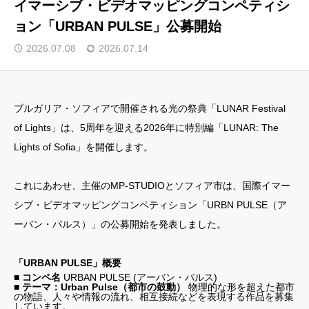
イマーシブ・ビデオマッピングコンペティシ
ョン「URBAN PULSE」公募開始
💡 クリエイター支援情報
2026.07.08
2026.07.14
🎁 会員限定コンテンツ・特典
📚過去の記事を見る
ブルガリア・ソフィアで開催される光の祭典「LUNAR Festival
of Lights」は、5周年を迎える2026年に特別編「LUNAR: The
トップページ
Lights of Sofia」を開催します。
マッピング協会通信
これにあわせ、主催のMP-STUDIOとソフィア市は、国際イマー
会員限定コンテンツ・特典
シブ・ビデオマッピングコンペティション「URBN PULSE（ア
セミナー・ワークショップ情報
ーバン・パルス）」の公募開始を発表しました。
国内外コンテスト情報
「URBAN PULSE」概要
クリエイター支援情報
■ コンペ名
URBAN PULSE (アーバン・パルス)
■ テーマ：Urban Pulse（都市の鼓動）
物理的な形を超えた都市
の物語、人々や情報の流れ、相互接続などを表現する作品を募集
プロジェクションマッピング協会公式サイト
しています。