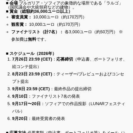
■ 会場
ブルガリア・ソフィアの象徴的な場所である「ラルゴ」
（国民議会や大統領府などの建物）。
1minute Projection Mapping Competition
■ 賞金（総額約36,000ユーロ以上）
審査員賞：
10,000ユーロ（約170万円）
MAPPING WORLD
観客賞：
10,000ユーロ（約170万円）
会員専用サイト利用規約
ファイナリスト（計7名）：
各3,000ユーロ（約50万円） ※
参加費は
無料
です。
お問い合わせ
■ スケジュール（2026年）
7月26日 23:59 (CET)
：
応募締切
（申込書、ポートフォリオ、
絵コンテ提出）
8月23日 23:59 (CET)
：ティーザー/プレビューおよびコンセ
プト提出
9月8日 23:59 (CET)
：最終作品の提出締切
9月10日
：ファイナリスト7名の発表
9月17日〜20日
：ソフィアでの作品投影（LUNARフェスティ
バル）
9月20日
：最終受賞者の発表
■ 応募方法
必要書類（申込書、ポートフォリオ等）をメール（）